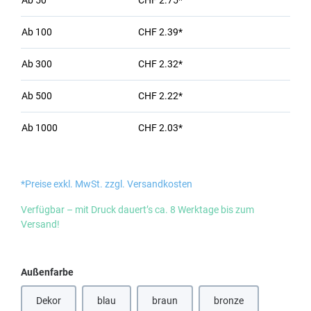
Ab
50
CHF 2.75*
Ab
100
CHF 2.39*
Ab
300
CHF 2.32*
Ab
500
CHF 2.22*
Ab
1000
CHF 2.03*
*Preise exkl. MwSt. zzgl. Versandkosten
Verfügbar – mit Druck dauert’s ca. 8 Werktage bis zum
Versand!
auswählen
Außenfarbe
Dekor
blau
braun
bronze
(Diese Option ist zurzeit nicht verfügbar.)
(Diese Option ist zurzeit nicht verfügbar
(Diese Option ist zurze