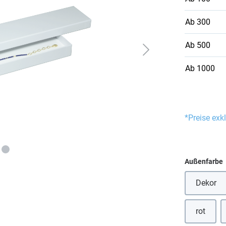
Ab
300
Ab
500
Ab
1000
*Preise exk
Außenfarbe
Dekor
(Diese
rot
(Diese O