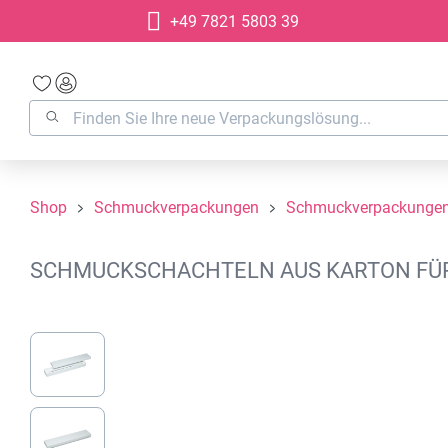
+49 7821 5803 39
springen
Zur Hauptnavigation springen
Shop
Schmuckverpackungen
Schmuckverpackungen
SCHMUCKSCHACHTELN AUS KARTON FÜR A
Bildergalerie überspringen