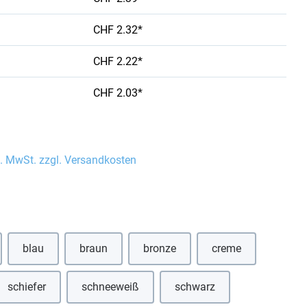
CHF 2.32*
CHF 2.22*
CHF 2.03*
l. MwSt. zzgl. Versandkosten
auswählen
blau
braun
bronze
creme
 Option ist zurzeit nicht verfügbar.)
(Diese Option ist zurzeit nicht verfügbar.)
(Diese Option ist zurzeit nicht verf
schiefer
schneeweiß
schwarz
ption ist zurzeit nicht verfügbar.)
(Diese Option ist zurzeit nicht verfügbar.)
(Diese Option ist zurzeit nicht verfügbar.)
(Diese Option ist zurzeit ni