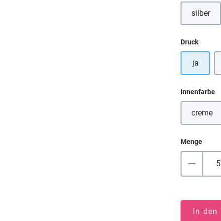
silber
(Diese 
auswä
Druck
ja
a
Innenfarbe
creme
(Diese
Menge
In den