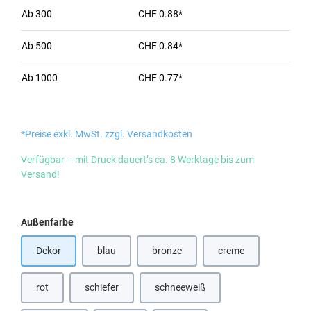
Ab
300
CHF 0.88*
Ab
500
CHF 0.84*
Ab
1000
CHF 0.77*
*Preise exkl. MwSt. zzgl. Versandkosten
Verfügbar – mit Druck dauert’s ca. 8 Werktage bis zum
Versand!
auswählen
Außenfarbe
Dekor
blau
bronze
creme
(Diese Option ist zurzeit nicht verfügbar.)
(Diese Option ist zurzeit nicht verfügbar
(Diese Option ist zurz
rot
schiefer
schneeweiß