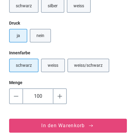
schwarz
silber
weiss
(Diese Option ist zurzeit nicht verfü
auswählen
Druck
ja
nein
auswählen
Innenfarbe
schwarz
weiss
weiss/schwarz
(Diese Option ist zurzeit nicht verfügbar.)
(Diese Option ist zurzeit nicht
Menge
In den Warenkorb