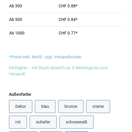
Ab
300
CHF 0.88*
Ab
500
CHF 0.84*
Ab
1000
CHF 0.77*
*Preise exkl. MwSt. zzgl. Versandkosten
Verfügbar – mit Druck dauert’s ca. 9 Werktage bis zum
Versand!
auswählen
Außenfarbe
Dekor
blau
bronze
creme
(Diese Option ist zurzeit nicht verfügbar.)
(Diese Option ist zurzeit nicht verfügbar
rot
schiefer
schneeweiß
(Diese Option ist zurzeit nicht verfügbar.)
(Diese Option ist zurzeit nicht verfügbar.)
(Diese Option ist zurzeit nicht verfü