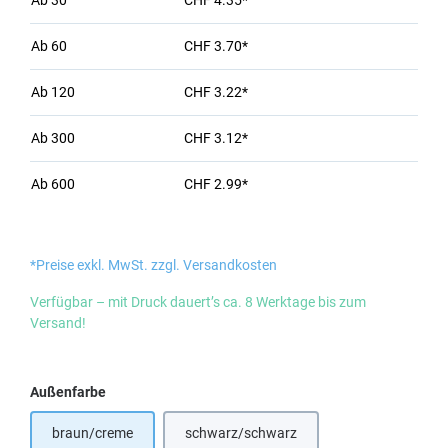
Ab
30
CHF 4.35*
Ab
60
CHF 3.70*
Ab
120
CHF 3.22*
Ab
300
CHF 3.12*
Ab
600
CHF 2.99*
*Preise exkl. MwSt. zzgl. Versandkosten
Verfügbar – mit Druck dauert’s ca. 8 Werktage bis zum
Versand!
auswählen
Außenfarbe
braun/creme
schwarz/schwarz
(Diese Option ist zurzeit nicht verfügbar