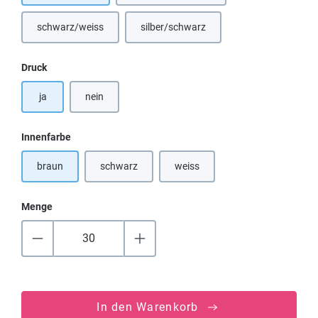
schwarz/weiss
silber/schwarz
(Diese Option ist zurzeit nicht verfügbar.)
(Diese Option ist zurzeit nicht verfügba
auswählen
Druck
ja
nein
auswählen
Innenfarbe
braun
schwarz
weiss
(Diese Option ist zurzeit nicht verfügbar.)
(Diese Option ist zurzeit nicht verf
Menge
In den Warenkorb