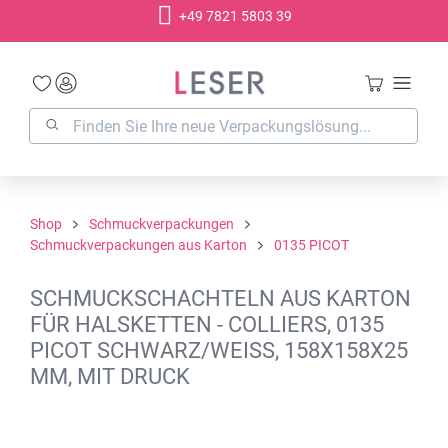
+49 7821 5803 39
alt springen
Shop
Schmuckverpackungen
Schmuckverpackungen aus Karton
0135 PICOT
SCHMUCKSCHACHTELN AUS KARTON
FÜR HALSKETTEN - COLLIERS, 0135
PICOT SCHWARZ/WEISS, 158X158X25
MM, MIT DRUCK
Bildergalerie überspringen