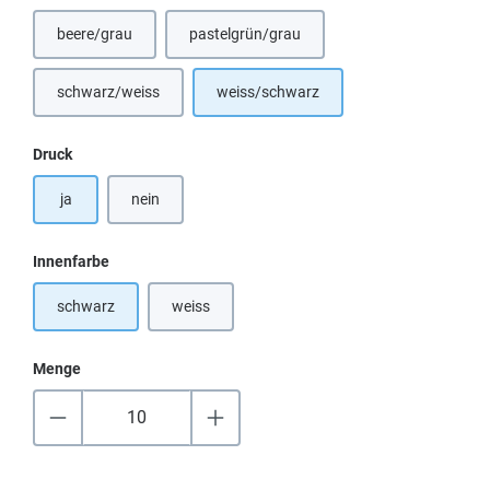
beere/grau
pastelgrün/grau
schwarz/weiss
weiss/schwarz
(Diese Option ist zurzeit nicht verfügbar.)
auswählen
Druck
ja
nein
auswählen
Innenfarbe
schwarz
weiss
(Diese Option ist zurzeit nicht verfügbar.)
Menge