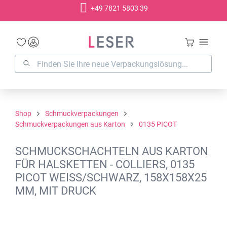
+49 7821 5803 39
alt springen
Shop
Schmuckverpackungen
Schmuckverpackungen aus Karton
0135 PICOT
SCHMUCKSCHACHTELN AUS KARTON
FÜR HALSKETTEN - COLLIERS, 0135
PICOT WEISS/SCHWARZ, 158X158X25
MM, MIT DRUCK
Bildergalerie überspringen