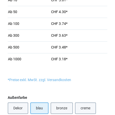
Ab
10
CHF 5.61*
Ab
50
CHF 4.30*
Ab
100
CHF 3.74*
Ab
300
CHF 3.63*
Ab
500
CHF 3.48*
Ab
1000
CHF 3.18*
*Preise exkl. MwSt. zzgl. Versandkosten
auswählen
Außenfarbe
Dekor
blau
bronze
creme
(Diese Option ist zurzeit nicht verfügbar.)
(Diese Option ist zurzeit nicht verfügbar