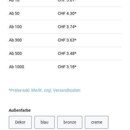
Ab
10
CHF 5.61*
Ab
50
CHF 4.30*
Ab
100
CHF 3.74*
Ab
300
CHF 3.63*
Ab
500
CHF 3.48*
Ab
1000
CHF 3.18*
*Preise exkl. MwSt. zzgl. Versandkosten
auswählen
Außenfarbe
Dekor
blau
bronze
creme
(Diese Option ist zurzeit nicht verfügbar.)
(Diese Option ist zurzeit nicht verfügbar
(Diese Option ist zurz