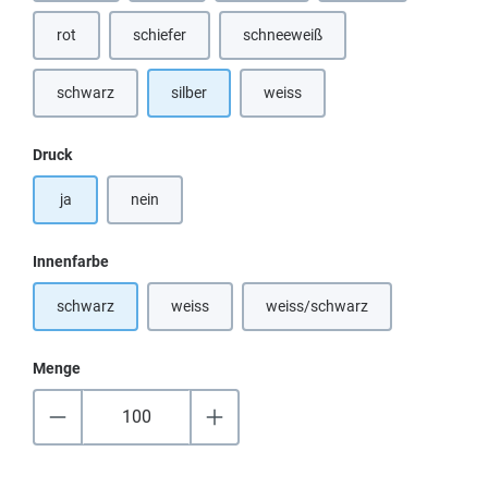
rot
schiefer
schneeweiß
schwarz
silber
weiss
(Diese Option ist zurzeit nicht verfü
auswählen
Druck
ja
nein
auswählen
Innenfarbe
schwarz
weiss
weiss/schwarz
(Diese Option ist zurzeit nicht verfügbar.)
(Diese Option ist zurzeit nicht
Menge